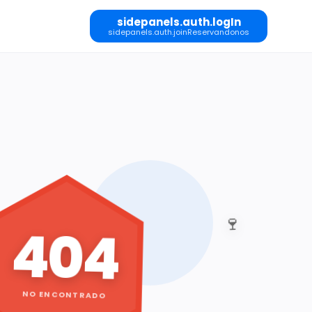
sidepanels.auth.logIn
sidepanels.auth.joinReservandonos
🍷
404
NO ENCONTRADO