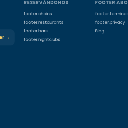
RESERVÁNDONOS
FOOTER.AB
footer.chains
footer.termine
footer.restaurants
footer.privacy
footer.bars
Blog
ter →
footer.nightclubs