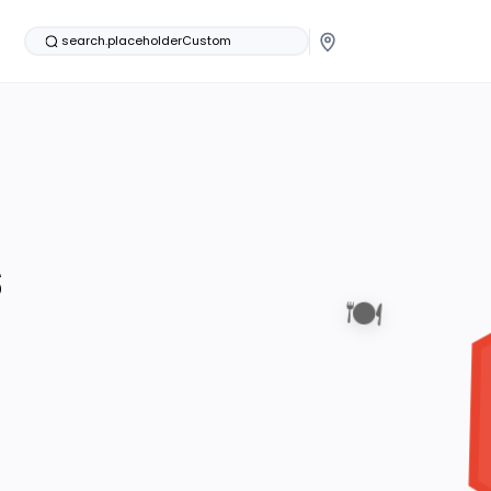
search.placeholderCustom
s
🍽️