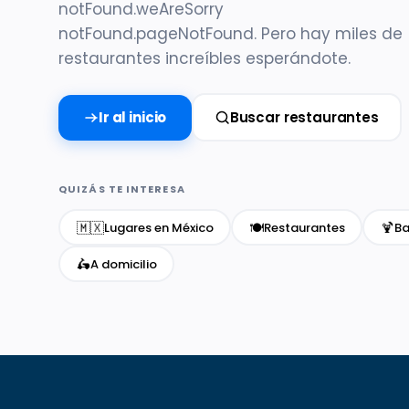
notFound.weAreSorry
notFound.pageNotFound. Pero hay miles de
restaurantes increíbles esperándote.
Ir al inicio
Buscar restaurantes
QUIZÁS TE INTERESA
🇲🇽
🍽️
🍹
Lugares en México
Restaurantes
Ba
🛵
A domicilio