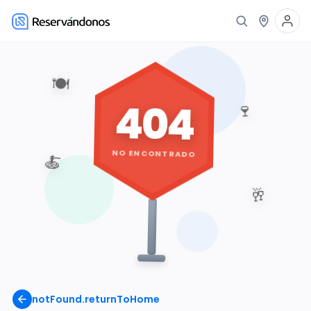
🍽️
404
🍷
NO ENCONTRADO
🍝
🥂
notFound.returnToHome