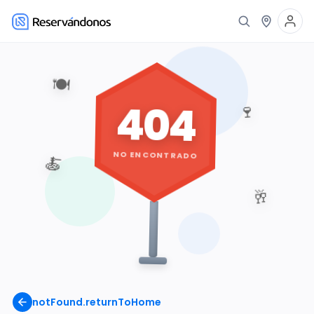
🍽️
404
🍷
NO ENCONTRADO
🍝
🥂
notFound.returnToHome