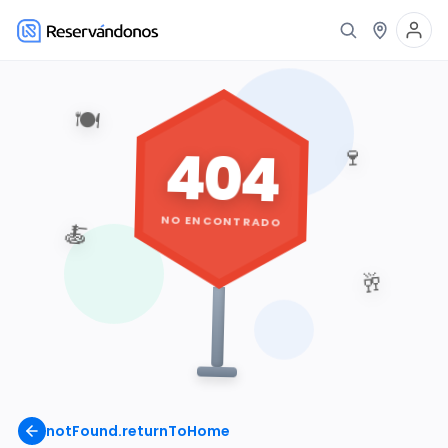
🍽️
404
🍷
NO ENCONTRADO
🍝
🥂
notFound.returnToHome