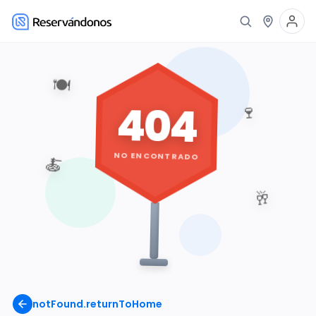
🍽️
404
🍷
NO ENCONTRADO
🍝
🥂
notFound.returnToHome