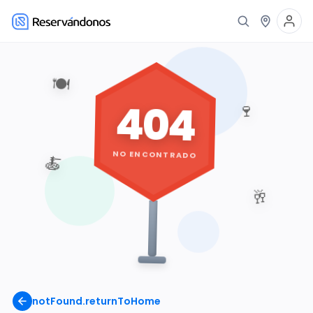
🍽️
404
🍷
NO ENCONTRADO
🍝
🥂
notFound.returnToHome