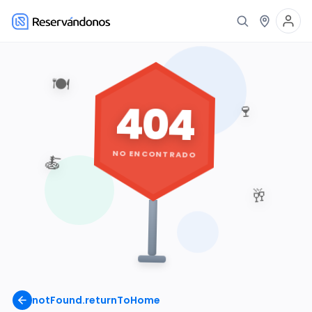
🍽️
404
🍷
NO ENCONTRADO
🍝
🥂
notFound.returnToHome