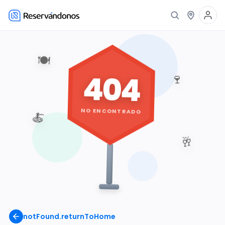
🍽️
404
🍷
NO ENCONTRADO
🍝
🥂
notFound.returnToHome