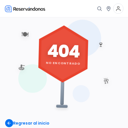
🍽️
404
🍷
NO ENCONTRADO
🍝
🥂
Regresar al inicio