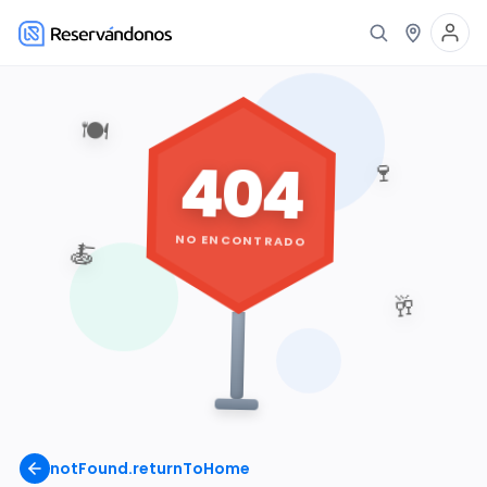
🍽️
404
🍷
NO ENCONTRADO
🍝
🥂
notFound.returnToHome