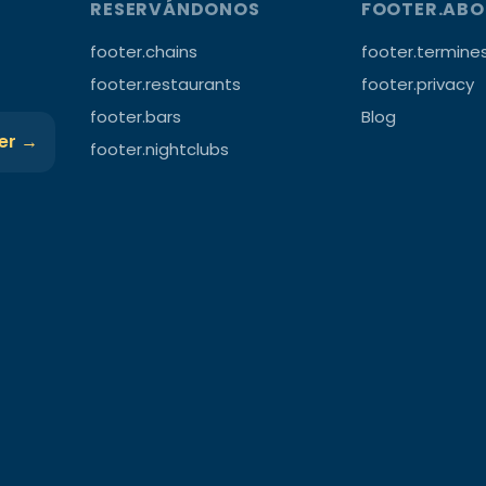
RESERVÁNDONOS
FOOTER.AB
footer.chains
footer.termine
footer.restaurants
footer.privacy
footer.bars
Blog
ter →
footer.nightclubs