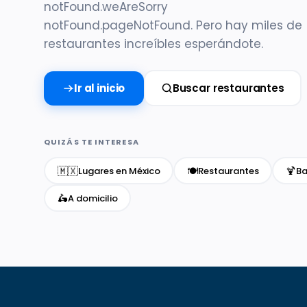
notFound.weAreSorry
notFound.pageNotFound. Pero hay miles de
restaurantes increíbles esperándote.
Ir al inicio
Buscar restaurantes
QUIZÁS TE INTERESA
🇲🇽
🍽️
🍹
Lugares en México
Restaurantes
Ba
🛵
A domicilio