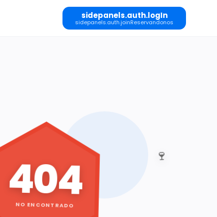
sidepanels.auth.logIn
sidepanels.auth.joinReservandonos
🍷
404
NO ENCONTRADO