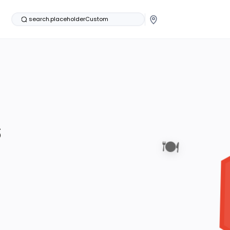
search.placeholderCustom
s
🍽️