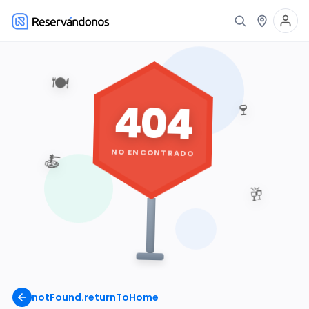
🍽️
404
🍷
NO ENCONTRADO
🍝
🥂
notFound.returnToHome