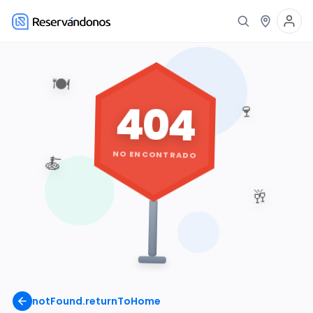
🍽️
404
🍷
NO ENCONTRADO
🍝
🥂
notFound.returnToHome