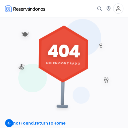
🍽️
404
🍷
NO ENCONTRADO
🍝
🥂
notFound.returnToHome