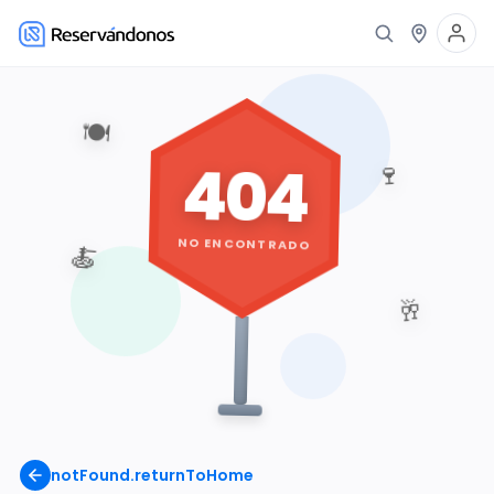
🍽️
404
🍷
NO ENCONTRADO
🍝
🥂
notFound.returnToHome