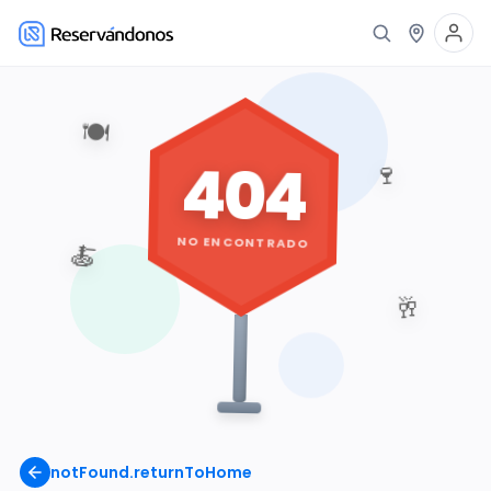
🍽️
404
🍷
NO ENCONTRADO
🍝
🥂
notFound.returnToHome