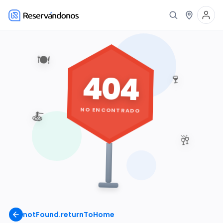
🍽️
404
🍷
NO ENCONTRADO
🍝
🥂
notFound.returnToHome