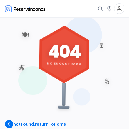
🍽️
404
🍷
NO ENCONTRADO
🍝
🥂
notFound.returnToHome