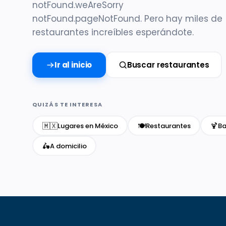
notFound.weAreSorry
notFound.pageNotFound. Pero hay miles de
restaurantes increíbles esperándote.
Ir al inicio
Buscar restaurantes
QUIZÁS TE INTERESA
🇲🇽
🍽️
🍹
Lugares en México
Restaurantes
Ba
🛵
A domicilio