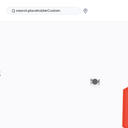
search.placeholderCustom
s
🍽️