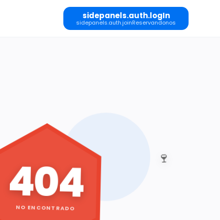
sidepanels.auth.logIn
sidepanels.auth.joinReservandonos
🍷
404
NO ENCONTRADO