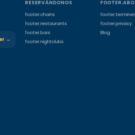
RESERVÁNDONOS
FOOTER.AB
footer.chains
footer.termine
footer.restaurants
footer.privacy
footer.bars
Blog
ter →
footer.nightclubs