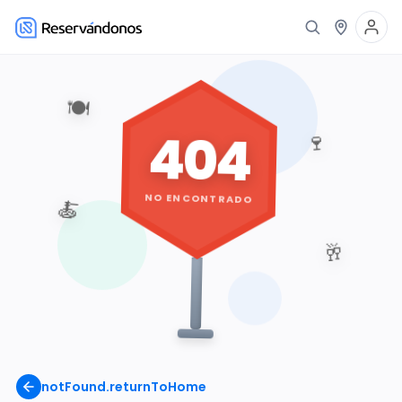
🍽️
404
🍷
NO ENCONTRADO
🍝
🥂
notFound.returnToHome