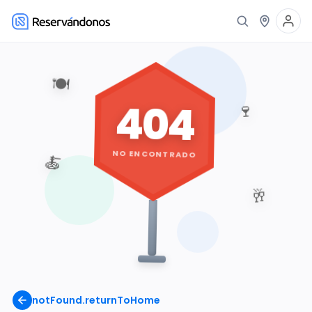
🍽️
404
🍷
NO ENCONTRADO
🍝
🥂
notFound.returnToHome