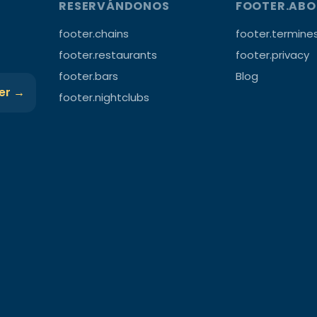
RESERVÁNDONOS
FOOTER.AB
footer.chains
footer.termine
footer.restaurants
footer.privacy
footer.bars
Blog
ter →
footer.nightclubs