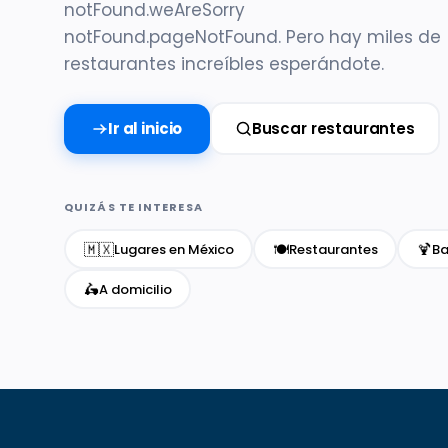
notFound.weAreSorry
notFound.pageNotFound. Pero hay miles de
restaurantes increíbles esperándote.
Ir al inicio
Buscar restaurantes
QUIZÁS TE INTERESA
🇲🇽
🍽️
🍹
Lugares en México
Restaurantes
Ba
🛵
A domicilio