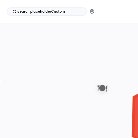
search.placeholderCustom
s
🍽️