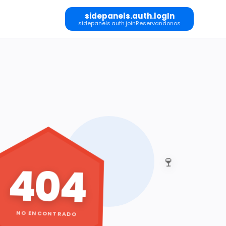
sidepanels.auth.logIn
sidepanels.auth.joinReservandonos
🍷
404
NO ENCONTRADO