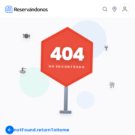
🍽️
404
🍷
NO ENCONTRADO
🍝
🥂
notFound.returnToHome