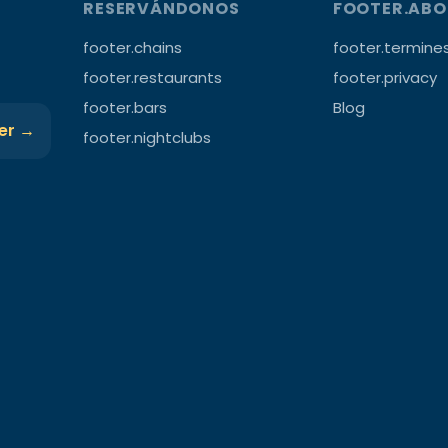
RESERVÁNDONOS
FOOTER.AB
footer.chains
footer.termine
footer.restaurants
footer.privacy
footer.bars
Blog
ter →
footer.nightclubs