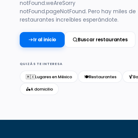
notFound.weAreSorry
notFound.pageNotFound. Pero hay miles de
restaurantes increíbles esperándote.
Ir al inicio
Buscar restaurantes
QUIZÁS TE INTERESA
🇲🇽
🍽️
🍹
Lugares en México
Restaurantes
Ba
🛵
A domicilio