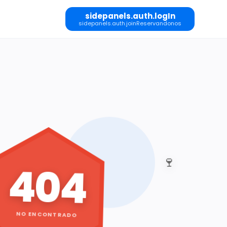
sidepanels.auth.logIn
sidepanels.auth.joinReservandonos
🍷
404
NO ENCONTRADO