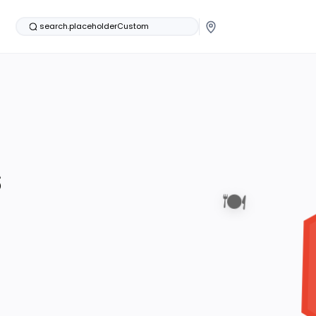
search.placeholderCustom
s
🍽️