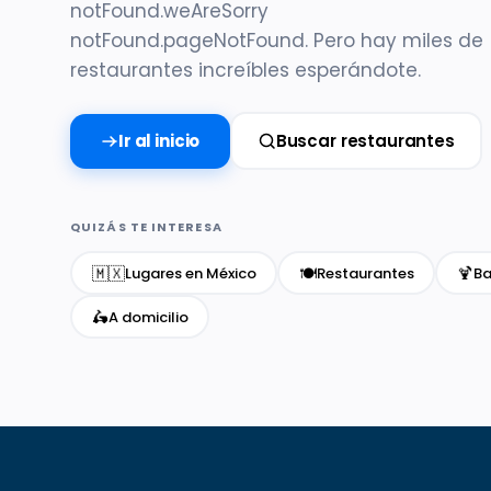
notFound.weAreSorry
notFound.pageNotFound. Pero hay miles de
restaurantes increíbles esperándote.
Ir al inicio
Buscar restaurantes
QUIZÁS TE INTERESA
🇲🇽
🍽️
🍹
Lugares en México
Restaurantes
Ba
🛵
A domicilio