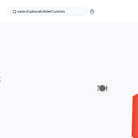
search.placeholderCustom
s
🍽️