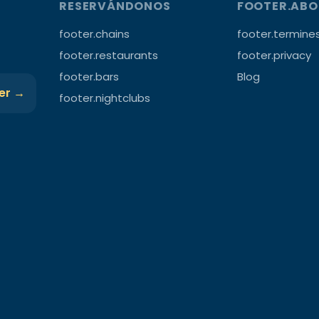
RESERVÁNDONOS
FOOTER.AB
footer.chains
footer.termine
footer.restaurants
footer.privacy
footer.bars
Blog
ter →
footer.nightclubs