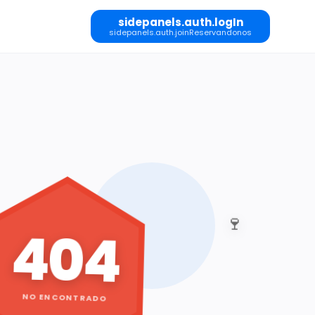
sidepanels.auth.logIn
sidepanels.auth.joinReservandonos
🍷
404
NO ENCONTRADO