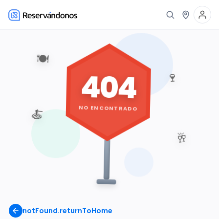
🍽️
404
🍷
NO ENCONTRADO
🍝
🥂
notFound.returnToHome