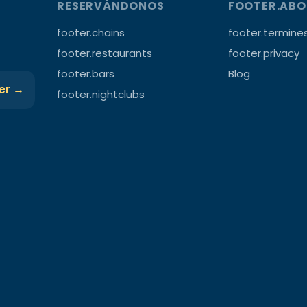
RESERVÁNDONOS
FOOTER.AB
footer.chains
footer.termine
footer.restaurants
footer.privacy
footer.bars
Blog
ter →
footer.nightclubs