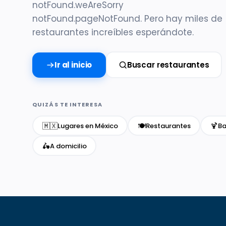
notFound.weAreSorry
notFound.pageNotFound. Pero hay miles de
restaurantes increíbles esperándote.
Ir al inicio
Buscar restaurantes
QUIZÁS TE INTERESA
🇲🇽
🍽️
🍹
Lugares en México
Restaurantes
Ba
🛵
A domicilio