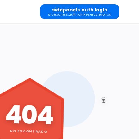
sidepanels.auth.logIn
sidepanels.auth.joinReservandonos
🍷
404
NO ENCONTRADO