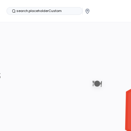
search.placeholderCustom
s
🍽️