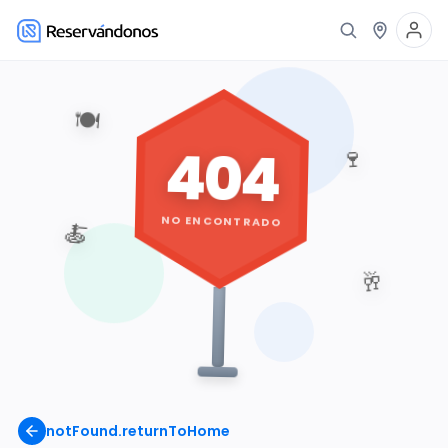
🍽️
404
🍷
NO ENCONTRADO
🍝
🥂
notFound.returnToHome