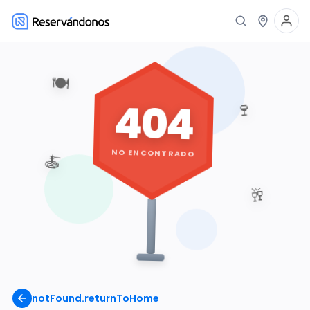
🍽️
404
🍷
NO ENCONTRADO
🍝
🥂
notFound.returnToHome