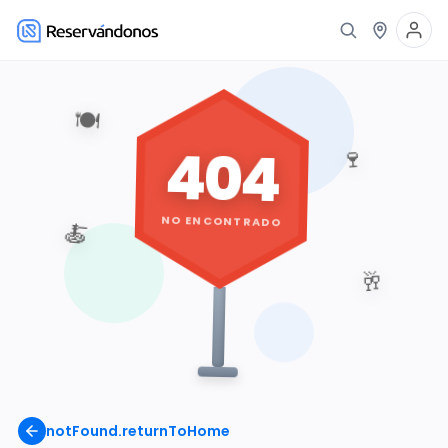
🍽️
404
🍷
NO ENCONTRADO
🍝
🥂
notFound.returnToHome