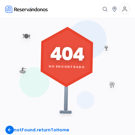
🍽️
404
🍷
NO ENCONTRADO
🍝
🥂
notFound.returnToHome