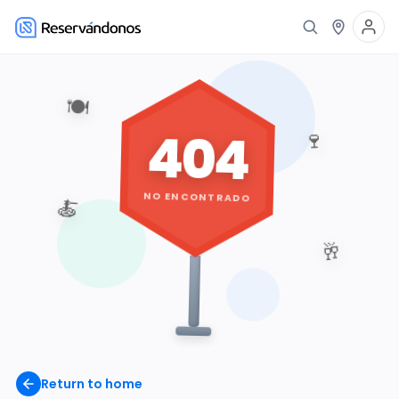
🍽️
404
🍷
NO ENCONTRADO
🍝
🥂
Return to home