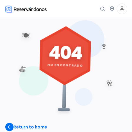
🍽️
404
🍷
NO ENCONTRADO
🍝
🥂
Return to home