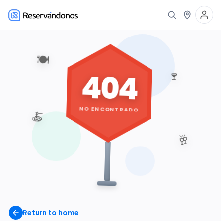
🍽️
404
🍷
NO ENCONTRADO
🍝
🥂
Return to home