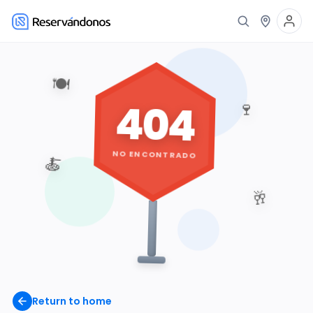
🍽️
404
🍷
NO ENCONTRADO
🍝
🥂
Return to home