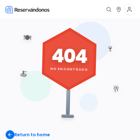
🍽️
404
🍷
NO ENCONTRADO
🍝
🥂
Return to home