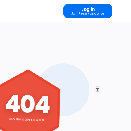
Log in
Join Reservándonos
🍷
404
NO ENCONTRADO