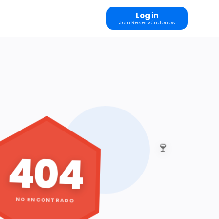
Log in
Join Reservándonos
🍷
404
NO ENCONTRADO