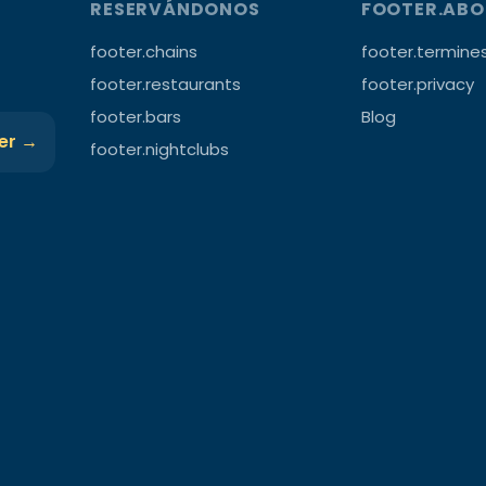
RESERVÁNDONOS
FOOTER.AB
footer.chains
footer.termine
footer.restaurants
footer.privacy
footer.bars
Blog
ter →
footer.nightclubs