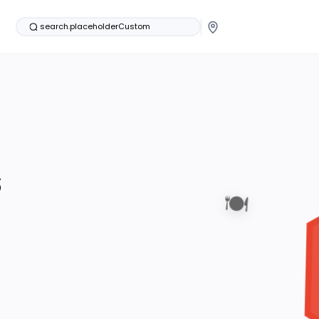
search.placeholderCustom
s
🍽️