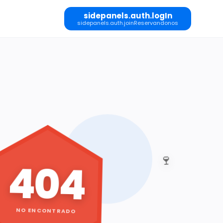
sidepanels.auth.logIn
sidepanels.auth.joinReservandonos
🍷
404
NO ENCONTRADO