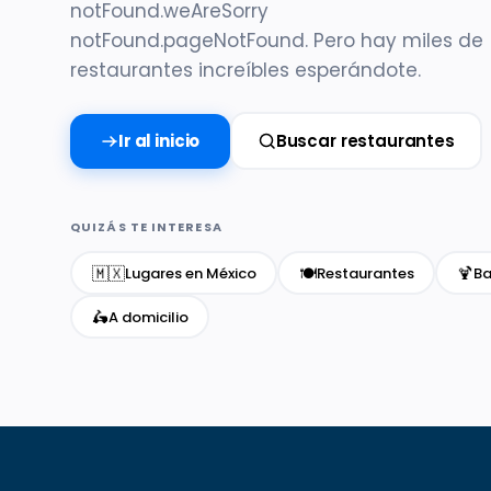
notFound.weAreSorry
notFound.pageNotFound. Pero hay miles de
restaurantes increíbles esperándote.
Ir al inicio
Buscar restaurantes
QUIZÁS TE INTERESA
🇲🇽
🍽️
🍹
Lugares en México
Restaurantes
Ba
🛵
A domicilio