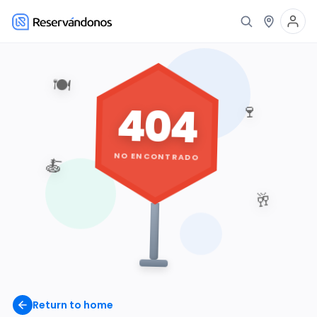
🍽️
404
🍷
NO ENCONTRADO
🍝
🥂
Return to home