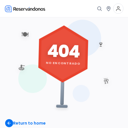
🍽️
404
🍷
NO ENCONTRADO
🍝
🥂
Return to home