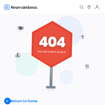
🍽️
404
🍷
NO ENCONTRADO
🍝
🥂
Return to home