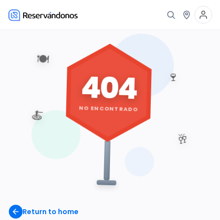
🍽️
404
🍷
NO ENCONTRADO
🍝
🥂
Return to home