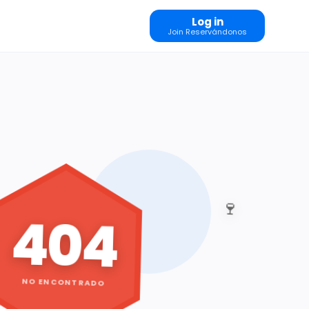
Log in
Join Reservándonos
🍷
404
NO ENCONTRADO