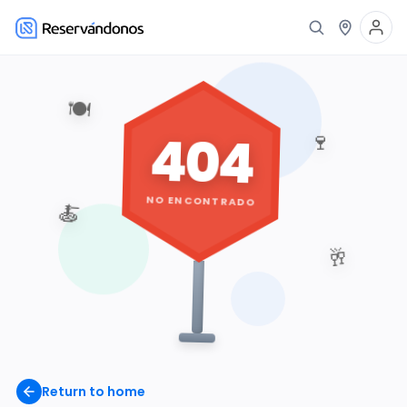
🍽️
404
🍷
NO ENCONTRADO
🍝
🥂
Return to home