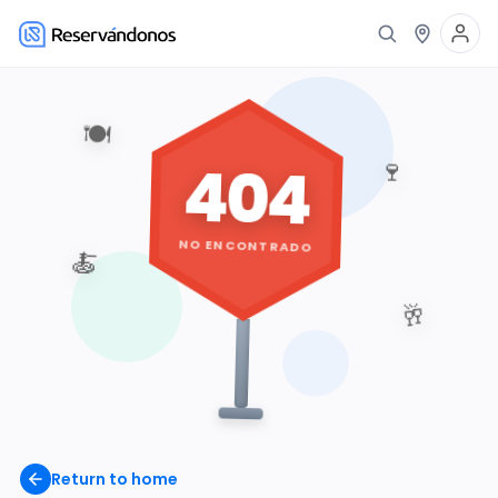
🍽️
404
🍷
NO ENCONTRADO
🍝
🥂
Return to home