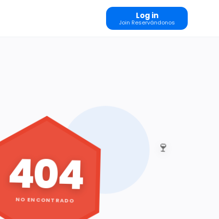
Log in
Join Reservándonos
🍷
404
NO ENCONTRADO