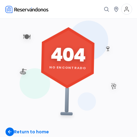
🍽️
404
🍷
NO ENCONTRADO
🍝
🥂
Return to home