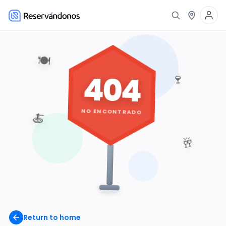
🍽️
404
🍷
NO ENCONTRADO
🍝
🥂
Return to home