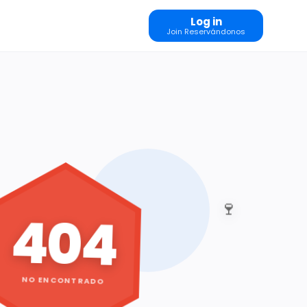
Log in
Join Reservándonos
🍷
404
NO ENCONTRADO